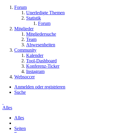
Forum
Unerledigte Themen
Statistik
Forum
Mitglieder
Mitgliedersuche
Team
Abwesenheiten
Community
Kalender
Tool-Dashboard
Konferenz-Ticker
Instagram
Websoccer
Anmelden oder registrieren
Suche
Alles
Alles
Seiten