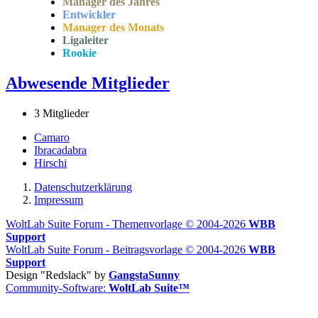
Manager des Jahres
Entwickler
Manager des Monats
Ligaleiter
Rookie
Abwesende Mitglieder
3 Mitglieder
Camaro
Ibracadabra
Hirschi
Datenschutzerklärung
Impressum
WoltLab Suite Forum - Themenvorlage © 2004-2026
WBB
Support
WoltLab Suite Forum - Beitragsvorlage © 2004-2026
WBB
Support
Design "Redslack" by
GangstaSunny
Community-Software:
WoltLab Suite™