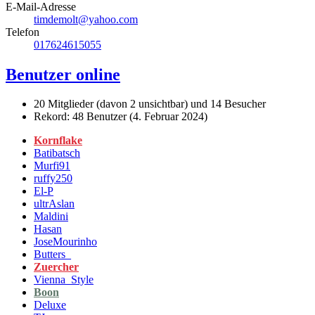
E-Mail-Adresse
timdemolt@yahoo.com
Telefon
017624615055
Benutzer online
20 Mitglieder (davon 2 unsichtbar) und 14 Besucher
Rekord: 48 Benutzer (
4. Februar 2024
)
Kornflake
Batibatsch
Murfi91
ruffy250
El-P
ultrAslan
Maldini
Hasan
JoseMourinho
Butters_
Zuercher
Vienna_Style
Boon
Deluxe