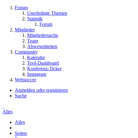
Forum
Unerledigte Themen
Statistik
Forum
Mitglieder
Mitgliedersuche
Team
Abwesenheiten
Community
Kalender
Tool-Dashboard
Konferenz-Ticker
Instagram
Websoccer
Anmelden oder registrieren
Suche
Alles
Alles
Seiten